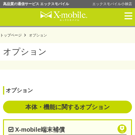
高品質の通信サービス エックスモバイル
エックスモバイル小禄店
格安ＳＩＭ
トップページ
オプション
限界突破WiFiⅡ
オプション
ホリエのWiFi
お申込みの流れ
オプション
通信の設定
本体・機能に関するオプション
ご利用規約
会社概要
確認書類
お申し込み・購入
X-mobile端末補償