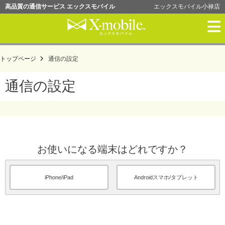
高品質の通信サービス エックスモバイル
エックスモバイル小禄店
格安ＳＩＭ
トップページ
通信の設定
限界突破WiFiⅡ
通信の設定
ホリエのWiFi
お申込みの流れ
お使いになる端末はどれですか？
通信の設定
iPhone/iPad
Androidスマホ/タブレット
ご利用規約
会社概要
確認書類
お申し込み・購入