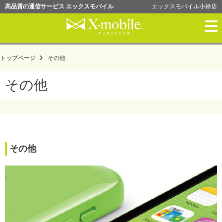
高品質の通信サービス エックスモバイル
エックスモバイル小禄店
格安ＳＩＭ
トップページ
その他
限界突破WiFiⅡ
その他
ホリエのWiFi
お申込みの流れ
その他
通信の設定
ご利用規約
会社概要
確認書類
お申し込み・購入